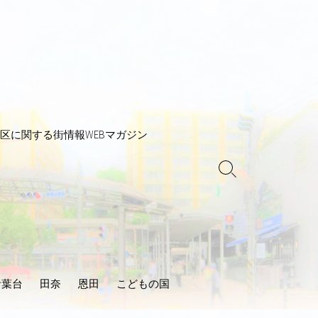
区に関する街情報WEBマガジン
検
索
ト
グ
ル
青葉台
田奈
恩田
こどもの国