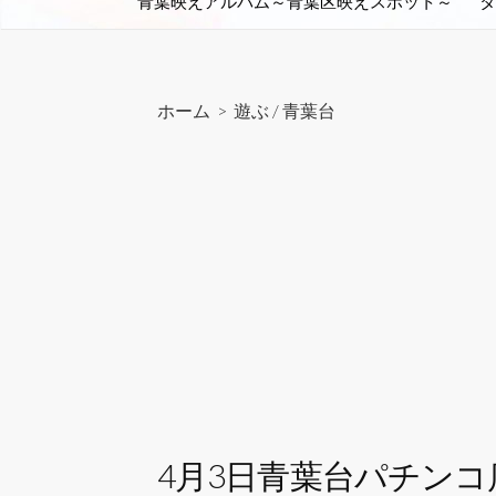
青葉映えアルバム～青葉区映えスポット～
タ
ホーム
>
遊ぶ
/
青葉台
4月3日青葉台パチンコ店