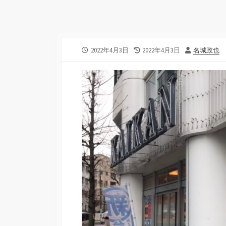
公
2022年4月3日
最
2022年4月3日
投
名城政也
開
終
稿
日
更
者
新
日