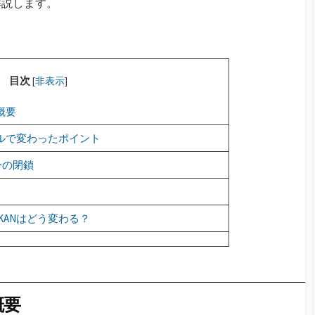
解説します。
目次
[
非表示
]
概要
アルで変わったポイント
ーの閉鎖
KANはどう変わる？
概要