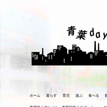
コ
ン
テ
ン
ツ
へ
ス
キ
ッ
プ
ホーム
暮らす
育児
遊ぶ
食べる