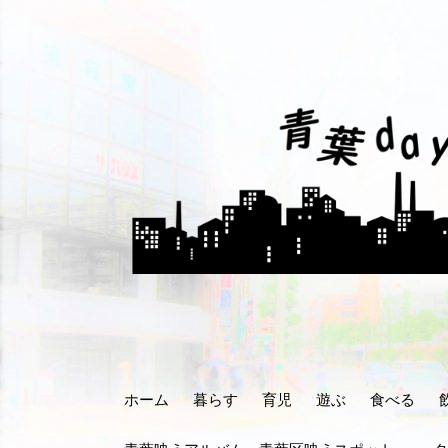
コ
ン
テ
ン
ツ
へ
ス
キ
ッ
プ
ホーム
暮らす
育児
遊ぶ
食べる