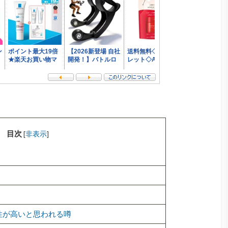
目次
[
非表示
]
性が高いと思われる噂