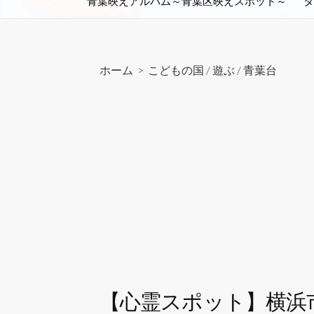
青葉映えアルバム～青葉区映えスポット～
タ
ホーム
>
こどもの国
/
遊ぶ
/
青葉台
【心霊スポット】横浜