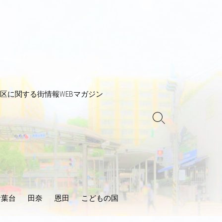
区に関する街情報WEBマガジン
検
索
ト
グ
ル
青葉台
田奈
恩田
こどもの国