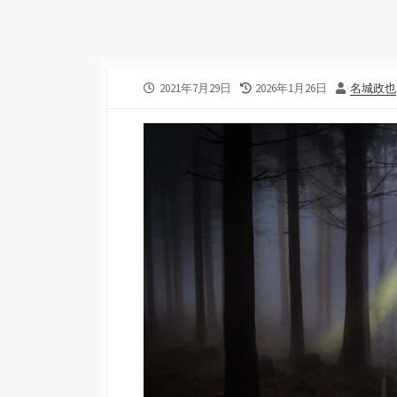
公
2021年7月29日
最
2026年1月26日
投
名城政也
開
終
稿
日
更
者
新
日