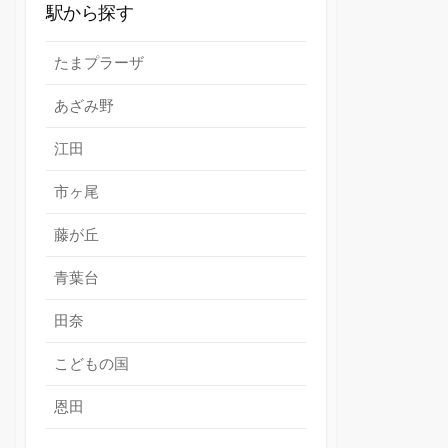
駅から探す
たまプラーザ
あざみ野
江田
市ヶ尾
藤が丘
青葉台
田奈
こどもの国
恩田