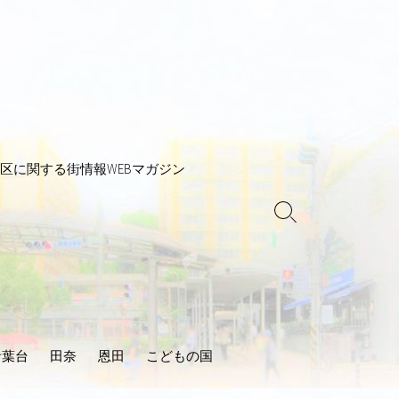
区に関する街情報WEBマガジン
検
索
ト
グ
ル
青葉台
田奈
恩田
こどもの国