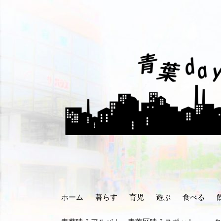
コ
ン
テ
ン
ツ
へ
ス
キ
ッ
プ
ホーム
暮らす
育児
遊ぶ
食べる