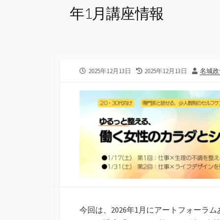
年1月講座情報
公
2025年12月13日
最
2025年12月13日
投
名城政
開
終
稿
日
更
者
新
日
今回は、2026年1月にアートフォーラ