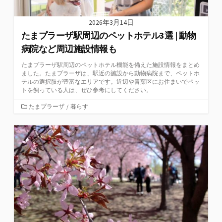
2026年3月14日
たまプラーザ駅周辺のペットホテル3選 | 動物
病院など周辺施設情報も
たまプラーザ駅周辺のペットホテル機能を備えた施設情報をまとめ
ました。たまプラーザは、駅近の施設から動物病院まで、ペットホ
テルの選択肢が豊富なエリアです。近辺や青葉区にお住まいでペッ
トを飼っている人は、ぜひ参考にしてください。
カ
たまプラーザ
/
暮らす
テ
ゴ
リ
ー