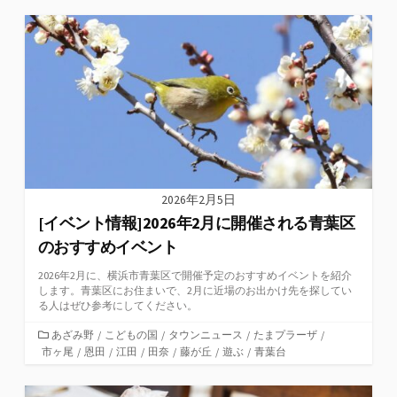
ゴ
リ
ー
2026年2月5日
[イベント情報]2026年2月に開催される青葉区
のおすすめイベント
2026年2月に、横浜市青葉区で開催予定のおすすめイベントを紹介
します。青葉区にお住まいで、2月に近場のお出かけ先を探してい
る人はぜひ参考にしてください。
カ
あざみ野
/
こどもの国
/
タウンニュース
/
たまプラーザ
/
市ヶ尾
テ
/
恩田
/
江田
/
田奈
/
藤が丘
/
遊ぶ
/
青葉台
ゴ
リ