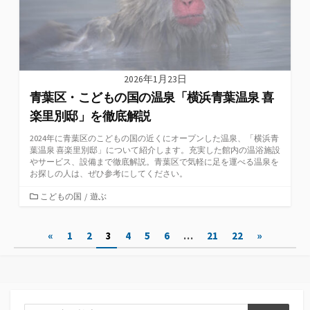
2026年1月23日
青葉区・こどもの国の温泉「横浜青葉温泉 喜
楽里別邸」を徹底解説
2024年に青葉区のこどもの国の近くにオープンした温泉、「横浜青
葉温泉 喜楽里別邸」について紹介します。充実した館内の温浴施設
やサービス、設備まで徹底解説。青葉区で気軽に足を運べる温泉を
お探しの人は、ぜひ参考にしてください。
カ
こどもの国
/
遊ぶ
テ
ゴ
投
«
1
2
3
4
5
6
…
21
22
»
リ
ー
稿
ナ
ビ