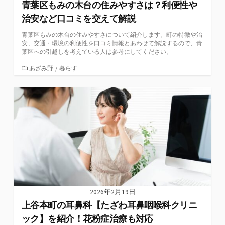
青葉区もみの木台の住みやすさは？利便性や
治安など口コミを交えて解説
青葉区もみの木台の住みやすさについて紹介します。町の特徴や治
安、交通・環境の利便性を口コミ情報とあわせて解説するので、青
葉区への引越しを考えている人は参考にしてください。
カ
あざみ野
/
暮らす
テ
ゴ
リ
ー
2026年2月19日
上谷本町の耳鼻科【たざわ耳鼻咽喉科クリニ
ック】を紹介！花粉症治療も対応