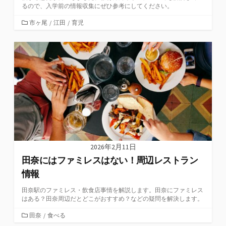
るので、入学前の情報収集にぜひ参考にしてください。
カ
市ヶ尾
/
江田
/
育児
テ
ゴ
リ
ー
2026年2月11日
田奈にはファミレスはない！周辺レストラン
情報
田奈駅のファミレス・飲食店事情を解説します。田奈にファミレス
はある？田奈周辺だとどこがおすすめ？などの疑問を解決します。
カ
田奈
/
食べる
テ