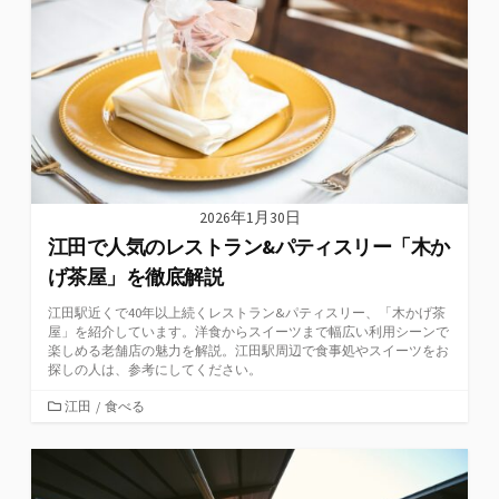
ー
2026年1月30日
江田で人気のレストラン&パティスリー「木か
げ茶屋」を徹底解説
江田駅近くで40年以上続くレストラン&パティスリー、「木かげ茶
屋」を紹介しています。洋食からスイーツまで幅広い利用シーンで
楽しめる老舗店の魅力を解説。江田駅周辺で食事処やスイーツをお
探しの人は、参考にしてください。
カ
江田
/
食べる
テ
ゴ
リ
ー