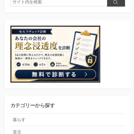
検
検
索
ゲ
索
ー
シ
ョ
ン
カテゴリーから探す
暮らす
育児