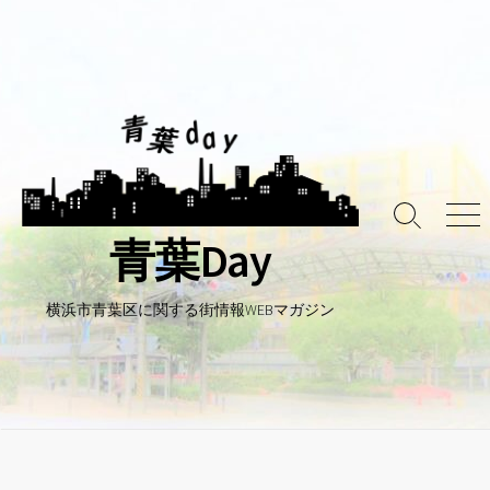
コ
ン
テ
ン
ツ
へ
ス
キ
検
メ
ッ
青葉Day
索
ニ
プ
ト
ュ
グ
ー
ル
横浜市青葉区に関する街情報WEBマガジン