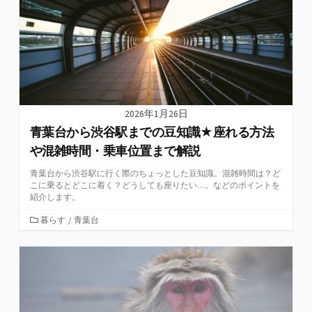
2026年1月26日
青葉台から渋谷駅までの豆知識★座れる方法
や混雑時間・乗車位置まで解説
青葉台から渋谷駅に行く際のちょっとした豆知識。混雑時間は？ど
こに乗るとどこに着く？どうしても座りたい…。などのポイントを
紹介します。
カ
暮らす
/
青葉台
テ
ゴ
リ
ー