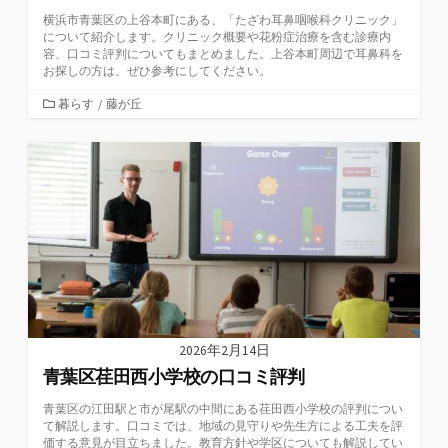
横浜市青葉区の上谷本町にある、「たざわ耳鼻咽喉科クリニック」
について紹介します。クリニック概要や花粉症治療を含む診療内
容、口コミ評判についてもまとめました。上谷本町周辺で耳鼻科を
お探しの方は、ぜひ参考にしてください。
カ
暮らす
/
藤が丘
テ
ゴ
リ
ー
2026年2月14日
青葉区荏田西小学校の口コミ評判
青葉区の江田駅と市が尾駅の中間にある荏田西小学校の評判につい
て解説します。口コミでは、地域の見守りや先生方による工夫を評
価する意見が目立ちました。教育方針や学区についても解説してい