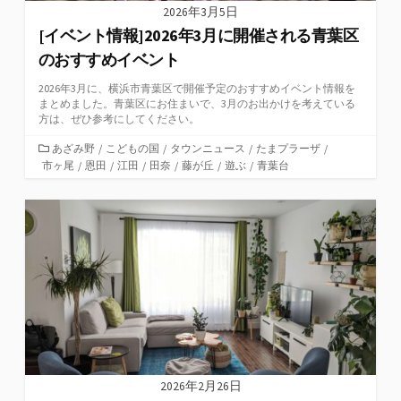
2026年3月5日
[イベント情報]2026年3月に開催される青葉区
のおすすめイベント
2026年3月に、横浜市青葉区で開催予定のおすすめイベント情報を
まとめました。青葉区にお住まいで、3月のお出かけを考えている
方は、ぜひ参考にしてください。
カ
あざみ野
/
こどもの国
/
タウンニュース
/
たまプラーザ
/
市ヶ尾
テ
/
恩田
/
江田
/
田奈
/
藤が丘
/
遊ぶ
/
青葉台
ゴ
リ
ー
2026年2月26日