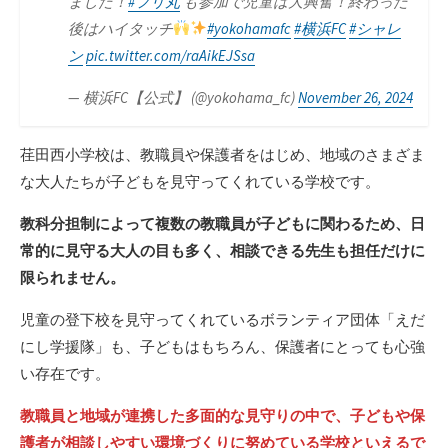
ました！
#フリ丸
も参加で児童は大興奮！終わった
後はハイタッチ
#yokohamafc
#横浜FC
#シャレ
ン
pic.twitter.com/raAikEJSsa
— 横浜FC【公式】 (@yokohama_fc)
November 26, 2024
荏田西小学校は、教職員や保護者をはじめ、地域のさまざま
な大人たちが子どもを見守ってくれている学校です。
教科分担制によって複数の教職員が子どもに関わるため、日
常的に見守る大人の目も多く、相談できる先生も担任だけに
限られません。
児童の登下校を見守ってくれているボランティア団体「えだ
にし学援隊」も、子どもはもちろん、保護者にとっても心強
い存在です。
教職員と地域が連携した多面的な見守りの中で、子どもや保
護者が相談しやすい環境づくりに努めている学校といえるで