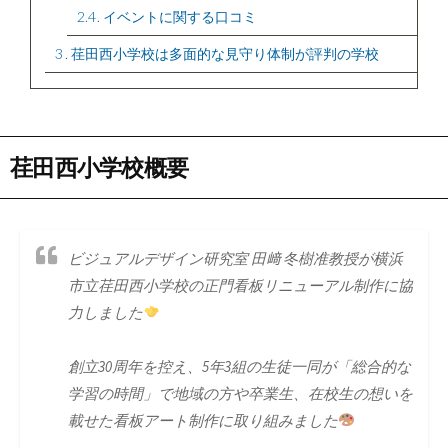
2.4
イベントに関する口コミ
3
荏田西小学校は多面的な見守り体制が評判の学校
荏田西小学校概要
ビジュアルデザイン研究室 田﨑 冬樹准教授が横浜
市立荏田西小学校の正門看板リニューアル制作に協
力しました
創立30周年を控え、5年3組の生徒一同が「総合的な
学習の時間」で地域の方や卒業生、在校生の想いを
載せた看板アート制作に取り組みました