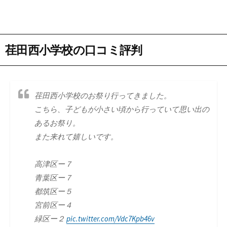
荏田西小学校の口コミ評判
荏田西小学校のお祭り行ってきました。
こちら、子どもが小さい頃から行っていて思い出の
あるお祭り。
また来れて嬉しいです。
高津区ー７
青葉区ー７
都筑区ー５
宮前区ー４
緑区ー２
pic.twitter.com/Vdc7Kpb46v