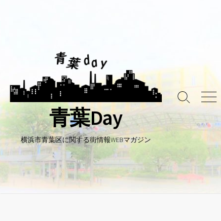
コ
ン
テ
ン
ツ
へ
ス
キ
検
メ
ッ
青葉Day
索
ニ
プ
ト
ュ
グ
ー
ル
横浜市青葉区に関する街情報WEBマガジン