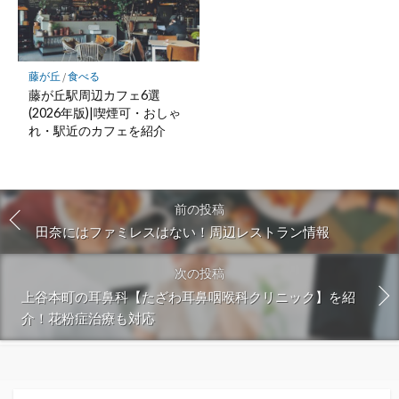
藤が丘
/
食べる
藤が丘駅周辺カフェ6選
(2026年版)|喫煙可・おしゃ
れ・駅近のカフェを紹介
前の投稿
田奈にはファミレスはない！周辺レストラン情報
次の投稿
上谷本町の耳鼻科【たざわ耳鼻咽喉科クリニック】を紹
介！花粉症治療も対応