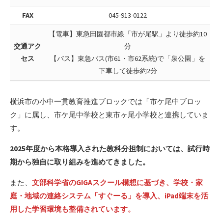
FAX
045-913-0122
【電車】東急田園都市線「市が尾駅」より徒歩約10
交通アク
分
セス
【バス】東急バス(市61・市62系統)で「泉公園」を
下車して徒歩約2分
横浜市の小中一貫教育推進ブロックでは「市ケ尾中ブロッ
ク」に属し、市ケ尾中学校と東市ヶ尾小学校と連携していま
す。
2025年度から本格導入された教科分担制においては、試行時
期から独自に取り組みを進めてきました。
また、
文部科学省のGIGAスクール構想に基づき、学校・家
庭・地域の連絡システム「すぐーる」を導入、iPad端末を活
用した学習環境も整備されています。