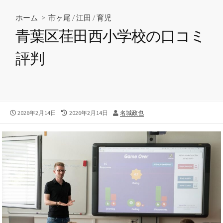
ホーム
>
市ヶ尾
/
江田
/
育児
青葉区荏田西小学校の口コミ
評判
公
2026年2月14日
最
2026年2月14日
投
名城政也
開
終
稿
日
更
者
新
日