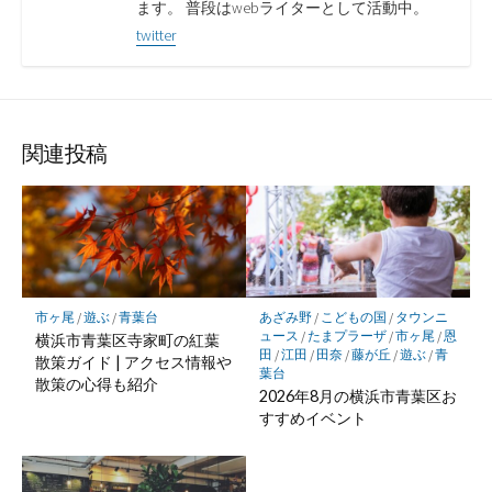
ます。 普段はwebライターとして活動中。
twitter
関連投稿
市ヶ尾
/
遊ぶ
/
青葉台
あざみ野
/
こどもの国
/
タウンニ
ュース
/
たまプラーザ
/
市ヶ尾
/
恩
横浜市青葉区寺家町の紅葉
田
/
江田
/
田奈
/
藤が丘
/
遊ぶ
/
青
散策ガイド | アクセス情報や
葉台
散策の心得も紹介
2026年8月の横浜市青葉区お
すすめイベント