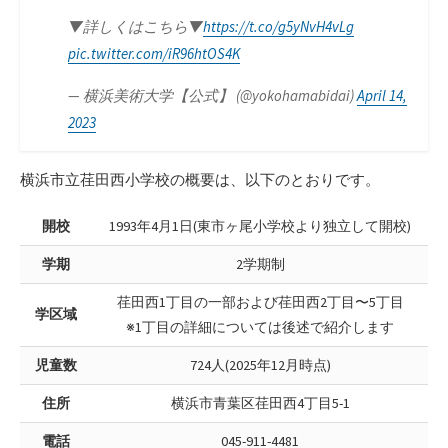
▼詳しくはこちら▼
https://t.co/g5yNvH4vLg
pic.twitter.com/iR96htOS4K
— 横浜美術大学【公式】 (@yokohamabidai)
April 14,
2023
横浜市立荏田西小学校の概要は、以下のとおりです。
開校
1993年4月1日(東市ヶ尾小学校より独立して開校)
学期
2学期制
荏田西1丁目の一部および荏田西2丁目〜5丁目
学区域
※1丁目の詳細については後述で紹介します
児童数
724人(2025年12月時点)
住所
横浜市青葉区荏田西4丁目5-1
電話
045-911-4481