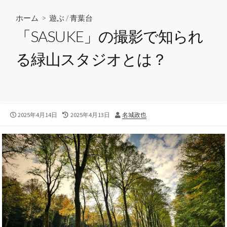
ホーム
>
遊ぶ
/
青葉台
「SASUKE」の撮影で知られ
る緑山スタジオとは？
公
2025年4月14日
最
2025年4月13日
投
名城政也
開
終
稿
日
更
者
新
日