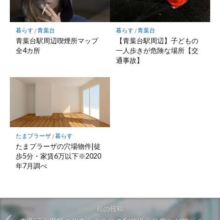
暮らす
/
青葉台
暮らす
/
青葉台
青葉台駅周辺喫煙所マップ
【青葉台駅周辺】子どもの
全4カ所
一人歩きが危険な場所【交
通事故】
たまプラーザ
/
暮らす
たまプラーザの穴場物件|徒
歩5分・家賃6万以下※2020
年7月調べ
前の投稿