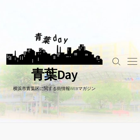
コ
ン
テ
ン
ツ
へ
ス
キ
検
メ
ッ
青葉Day
索
ニ
プ
ト
ュ
グ
ー
ル
横浜市青葉区に関する街情報WEBマガジン