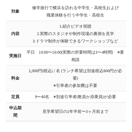
修学旅行で横浜を訪れる中学生・高校生および
対象
職業体験を行う中学生・高校生
1.紹介ビデオ視聴
内容
2.実際のスタジオや制作現場の裏側を見学
3.ドラマ制作が体験できるワークショップなど
平日 10:00〜16:00(実際の所要時間は3〜4時間) ※要
実施日
相談
2,000円(税込) / 名 (ランチ希望は別途税込600円が必
料金
要)
※引率者の参加費は不要
定員
9〜40名 ※別途引率者(教員か添乗員)が必要
申込期
見学希望日の1年半前〜3ヶ月前まで
間