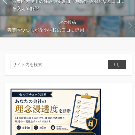
青葉区大場町の住みやすさは？利便性や治安など口コミ
を交えて解説
次の投稿
青葉区つつじが丘小学校の口コミ評判
検
検
索
索