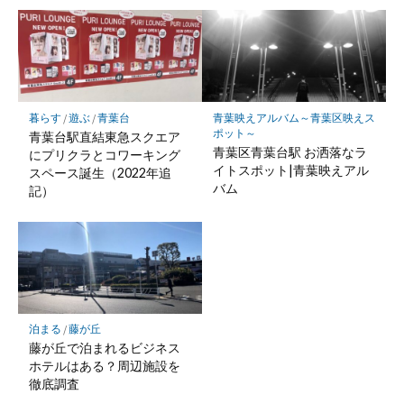
暮らす
/
遊ぶ
/
青葉台
青葉映えアルバム～青葉区映えス
ポット～
青葉台駅直結東急スクエア
青葉区青葉台駅 お洒落なラ
にプリクラとコワーキング
イトスポット|青葉映えアル
スペース誕生（2022年追
バム
記）
泊まる
/
藤が丘
藤が丘で泊まれるビジネス
ホテルはある？周辺施設を
徹底調査