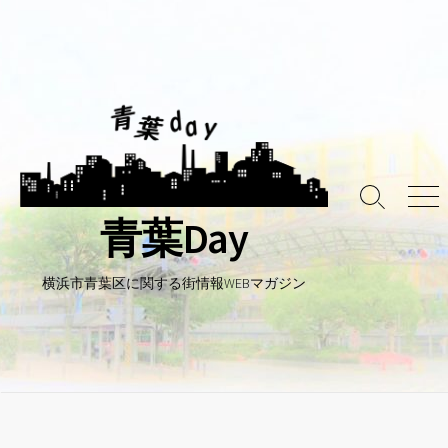
コ
ン
テ
ン
ツ
へ
ス
キ
検
メ
ッ
青葉Day
索
ニ
プ
ト
ュ
グ
ー
ル
横浜市青葉区に関する街情報WEBマガジン