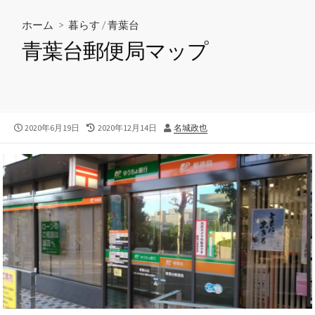
ホーム
>
暮らす
/
青葉台
青葉台郵便局マップ
公
2020年6月19日
最
2020年12月14日
投
名城政也
開
終
稿
日
更
者
新
日