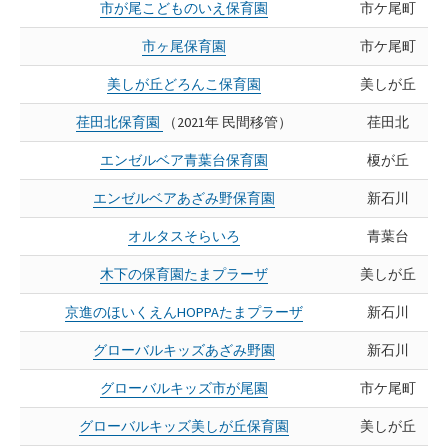
市が尾こどものいえ保育園
市ケ尾町
市ヶ尾保育園
市ケ尾町
美しが丘どろんこ保育園
美しが丘
荏田北保育園
（2021年 民間移管）
荏田北
エンゼルベア青葉台保育園
榎が丘
エンゼルベアあざみ野保育園
新石川
オルタスそらいろ
青葉台
木下の保育園たまプラーザ
美しが丘
京進のほいくえんHOPPAたまプラーザ
新石川
グローバルキッズあざみ野園
新石川
グローバルキッズ市が尾園
市ケ尾町
グローバルキッズ美しが丘保育園
美しが丘