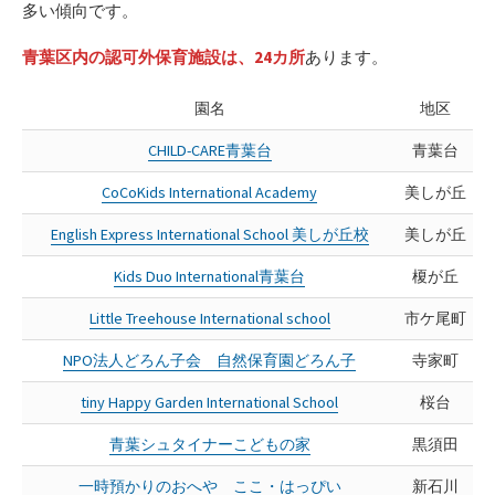
多い傾向です。
青葉区内の認可外保育施設は、24カ所
あります。
園名
地区
CHILD-CARE青葉台
青葉台
CoCoKids International Academy
美しが丘
English Express International School 美しが丘校
美しが丘
Kids Duo International青葉台
榎が丘
Little Treehouse International school
市ケ尾町
NPO法人どろん子会 自然保育園どろん子
寺家町
tiny Happy Garden International School
桜台
青葉シュタイナーこどもの家
黒須田
一時預かりのおへや ここ・はっぴい
新石川