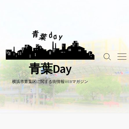
コ
ン
テ
ン
ツ
へ
ス
キ
検
メ
ッ
青葉Day
索
ニ
プ
ト
ュ
グ
ー
ル
横浜市青葉区に関する街情報WEBマガジン