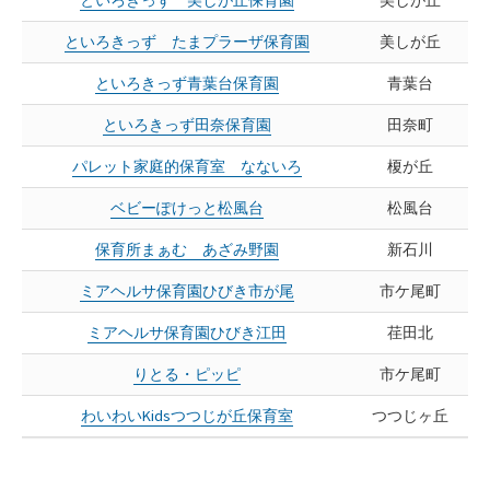
といろきっず たまプラーザ保育園
美しが丘
といろきっず青葉台保育園
青葉台
といろきっず田奈保育園
田奈町
パレット家庭的保育室 なないろ
榎が丘
ベビーぽけっと松風台
松風台
保育所まぁむ あざみ野園
新石川
ミアヘルサ保育園ひびき市が尾
市ケ尾町
ミアヘルサ保育園ひびき江田
荏田北
りとる・ピッピ
市ケ尾町
わいわいKidsつつじが丘保育室
つつじヶ丘