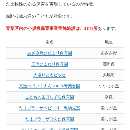
た柔軟性のある保育を実現しているのが特徴。
0歳〜3歳未満の子どもが対象です。
青葉区内の小規模保育事業実施施設は、18カ所
あります。
園名
地区
あざみ野ひだまり保育園
あざみ野
江田ひまわり保育園
荏田西
大場りとるピッピ
大場町
京進のほいくえんHOPPA青葉台園
つつじヶ丘
こどもの国ほしぞら保育園
奈良
たまプラーザベビーリー乳幼児室
美しが丘
たまプラーザぽんた保育園
美しが丘
といろきっず 美しが丘保育園
美しが丘