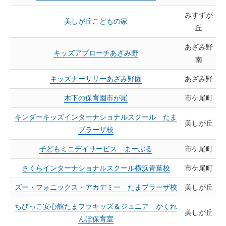
みすずが
美しが丘こどもの家
丘
あざみ野
キッズアプローチあざみ野
南
キッズナーサリーあざみ野園
あざみ野
木下の保育園市が尾
市ケ尾町
キンダーキッズインターナショナルスクール たま
美しが丘
プラーザ校
子どもミニデイサービス まーぶる
市ケ尾町
さくらインターナショナルスクール横浜青葉校
市ケ尾町
ズー・フォニックス・アカデミー たまプラーザ校
美しが丘
ちびっこ安心館たまプラキッズ＆ジュニア かくれ
美しが丘
んぼ保育室