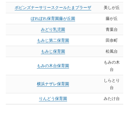
ポピンズナーサリースクールたまプラーザ
美しが丘
ぽれぽれ保育園藤が丘園
藤が丘
みどり乳児園
青葉台
もみじ第二保育園
田奈町
もみじ保育園
松風台
もみの木
もみの木台保育園
台
しらとり
横浜ナザレ保育園
台
りんどう保育園
みたけ台