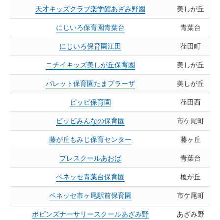
天才キッズクラブ楽学館あざみ野園
美しが丘
にじいろ保育園青葉台
青葉台
にじいろ保育園江田
荏田町
ニチイキッズ美しが丘保育園
美しが丘
パレット保育園たまプラーザ
美しが丘
ピッピ保育園
荏田西
ピッピみんなの保育園
市ケ尾町
藤が丘もみじ保育センター
藤ヶ丘
プレスクールあおば
青葉台
ベネッセ青葉台保育園
榎が丘
ベネッセ市ヶ尾駅前保育園
市ケ尾町
ポピンズナーサリースクールあざみ野
あざみ野