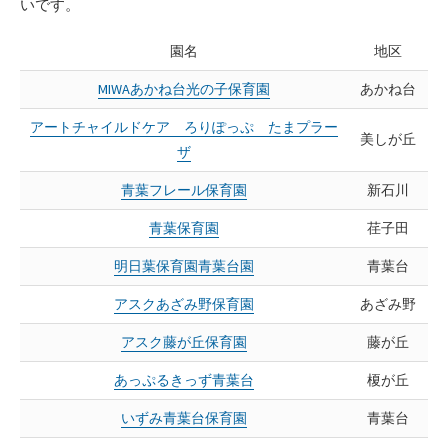
いです。
園名
地区
MIWAあかね台光の子保育園
あかね台
アートチャイルドケア ろりぽっぷ たまプラー
美しが丘
ザ
青葉フレール保育園
新石川
青葉保育園
荏子田
明日葉保育園青葉台園
青葉台
アスクあざみ野保育園
あざみ野
アスク藤が丘保育園
藤が丘
あっぷるきっず青葉台
榎が丘
いずみ青葉台保育園
青葉台