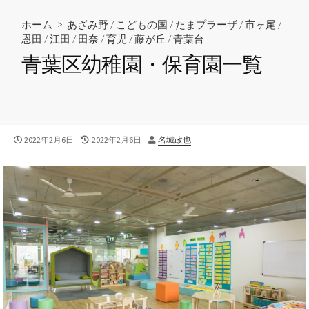
ホーム
>
あざみ野
/
こどもの国
/
たまプラーザ
/
市ヶ尾
/
恩田
/
江田
/
田奈
/
育児
/
藤が丘
/
青葉台
青葉区幼稚園・保育園一覧
公
2022年2月6日
最
2022年2月6日
投
名城政也
開
終
稿
日
更
者
新
日