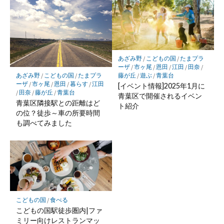
あざみ野
/
こどもの国
/
たまプラ
ーザ
/
市ヶ尾
/
恩田
/
江田
/
田奈
/
あざみ野
/
こどもの国
/
たまプラ
藤が丘
/
遊ぶ
/
青葉台
ーザ
/
市ヶ尾
/
恩田
/
暮らす
/
江田
[イベント情報]2025年1月に
/
田奈
/
藤が丘
/
青葉台
青葉区で開催されるイベン
青葉区隣接駅との距離はど
ト紹介
の位？徒歩～車の所要時間
も調べてみました
こどもの国
/
食べる
こどもの国駅徒歩圏内|ファ
ミリー向けレストランマッ