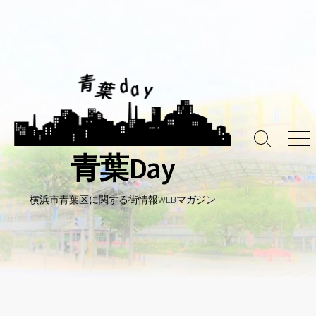
コ
ン
テ
ン
ツ
へ
ス
キ
検
メ
ッ
青葉Day
索
ニ
プ
ト
ュ
グ
ー
ル
横浜市青葉区に関する街情報WEBマガジン