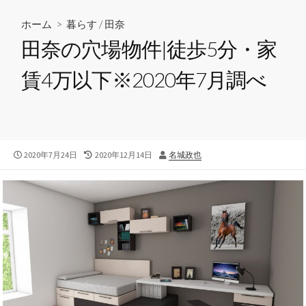
ホーム
>
暮らす
/
田奈
田奈の穴場物件|徒歩5分・家
賃4万以下※2020年7月調べ
公
2020年7月24日
最
2020年12月14日
投
名城政也
開
終
稿
日
更
者
新
日