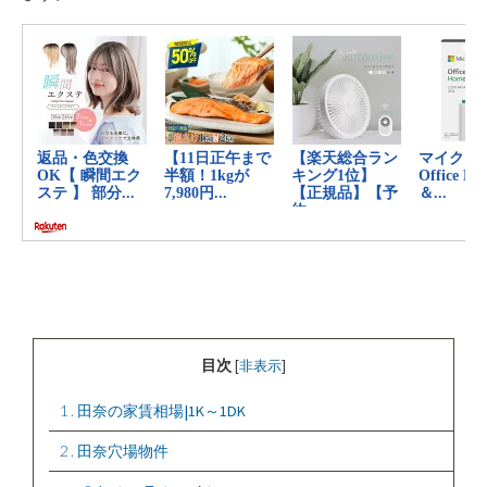
目次
[
非表示
]
1
田奈の家賃相場|1K～1DK
2
田奈穴場物件