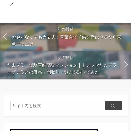
プ
前の投稿
お金がなくても大丈夫！青葉台で子供を遊ばせるなら東
急スクエア
次の投稿
たまプラーザ駅直結高級マンション｜ドレッセたまプラ
ーザテラスの価格・間取り・魅力を調べてみた
検
検
索
索