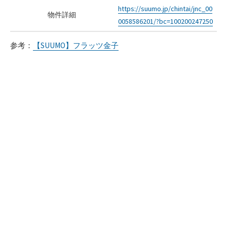
https://suumo.jp/chintai/jnc_00
物件詳細
0058586201/?bc=100200247250
参考：
【SUUMO】フラッツ金子