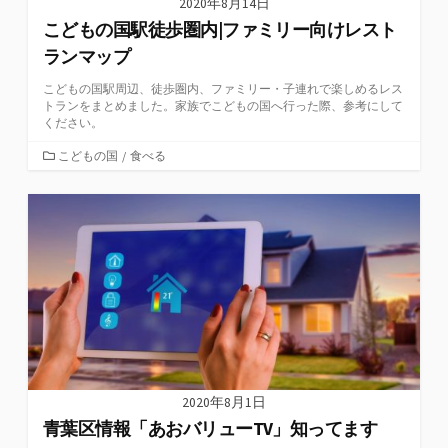
2020年8月14日
こどもの国駅徒歩圏内|ファミリー向けレスト
ランマップ
こどもの国駅周辺、徒歩圏内、ファミリー・子連れで楽しめるレス
トランをまとめました。家族でこどもの国へ行った際、参考にして
ください。
カ
こどもの国
/
食べる
テ
ゴ
リ
ー
2020年8月1日
青葉区情報「あおバリューTV」知ってます