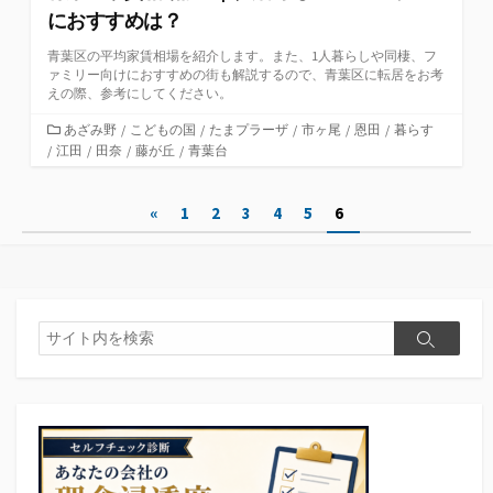
におすすめは？
青葉区の平均家賃相場を紹介します。また、1人暮らしや同棲、フ
ァミリー向けにおすすめの街も解説するので、青葉区に転居をお考
えの際、参考にしてください。
カ
あざみ野
/
こどもの国
/
たまプラーザ
/
市ヶ尾
/
恩田
/
暮らす
/
江田
テ
/
田奈
/
藤が丘
/
青葉台
ゴ
リ
投
«
1
2
3
4
5
6
ー
稿
ナ
ビ
検
検
索
ゲ
索
ー
シ
ョ