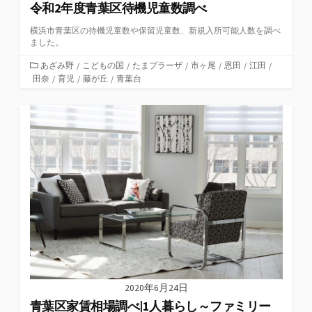
令和2年度青葉区待機児童数調べ
横浜市青葉区の待機児童数や保留児童数、新規入所可能人数を調べ
ました。
カ
あざみ野
/
こどもの国
/
たまプラーザ
/
市ヶ尾
/
恩田
/
江田
/
田奈
テ
/
育児
/
藤が丘
/
青葉台
ゴ
リ
ー
2020年6月24日
青葉区家賃相場調べ|1人暮らし～ファミリー