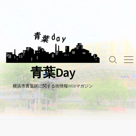
コ
ン
テ
ン
ツ
へ
ス
キ
検
メ
ッ
青葉Day
索
ニ
プ
ト
ュ
グ
ー
ル
横浜市青葉区に関する街情報WEBマガジン