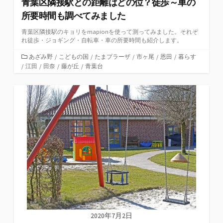
青葉区隣接駅との距離はどの位？徒歩～車の
所要時間も調べてみました
青葉区隣接駅のキョリをmapionを使って測ってみました。それぞ
れ徒歩・ジョギング・自転車・車の所要時間も紹介します。
カ
あざみ野
/
こどもの国
/
たまプラーザ
/
市ヶ尾
/
恩田
/
暮らす
/
江田
テ
/
田奈
/
藤が丘
/
青葉台
ゴ
リ
ー
2020年7月2日