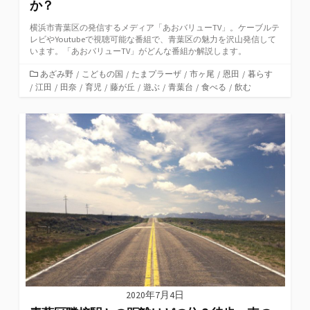
か？
横浜市青葉区の発信するメディア「あおバリューTV」。ケーブルテ
レビやYoutubeで視聴可能な番組で、青葉区の魅力を沢山発信して
います。「あおバリューTV」がどんな番組か解説します。
カ
あざみ野
/
こどもの国
/
たまプラーザ
/
市ヶ尾
/
恩田
/
暮らす
/
江田
テ
/
田奈
/
育児
/
藤が丘
/
遊ぶ
/
青葉台
/
食べる
/
飲む
ゴ
リ
ー
2020年7月4日